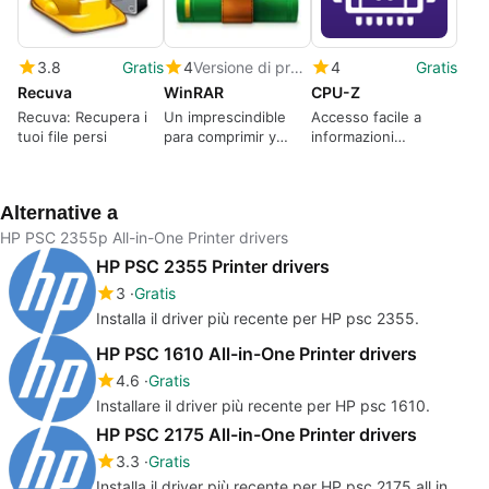
3.8
Gratis
4
Versione di prova
4
Gratis
Recuva
WinRAR
CPU-Z
Recuva: Recupera i
Un imprescindible
Accesso facile a
tuoi file persi
para comprimir y
informazioni
descomprimir todos
approfondite sul tuo
los formatos de
computer
archivos.
Alternative a
HP PSC 2355p All-in-One Printer drivers
HP PSC 2355 Printer drivers
3
Gratis
Installa il driver più recente per HP psc 2355.
HP PSC 1610 All-in-One Printer drivers
4.6
Gratis
Installare il driver più recente per HP psc 1610.
HP PSC 2175 All-in-One Printer drivers
3.3
Gratis
Installa il driver più recente per HP psc 2175 all in